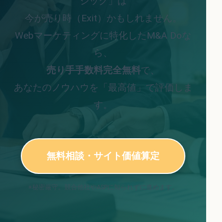
ジック」は
今が売り時（Exit）かもしれません。
Webマーケティングに特化したM&A Doな
ら、
売り手手数料完全無料
で、
あなたのノウハウを「最高値」で評価しま
す。
無料相談・サイト価値算定
※秘密厳守。競合他社やASPに知られずに進めます。