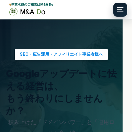
事業承継のご相談はM&A Do
Menu
SEO・広告運用・アフィリエイト事業者様へ
Googleアップデートに怯
える経営は、
もう終わりにしません
か？
積み上げた「ドメインパワー」と「運用ロ