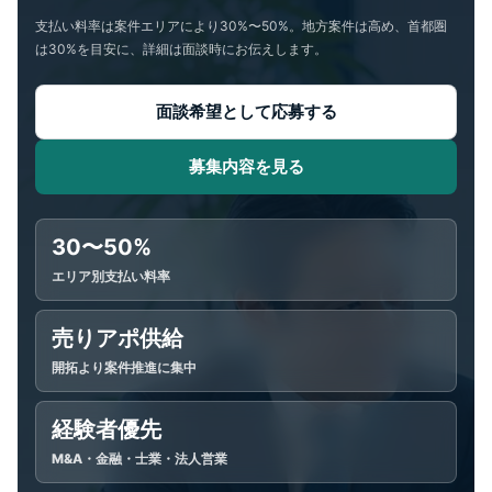
支払い料率は案件エリアにより30%〜50%。地方案件は高め、首都圏
は30%を目安に、詳細は面談時にお伝えします。
面談希望として応募する
募集内容を見る
30〜50%
エリア別支払い料率
売りアポ供給
開拓より案件推進に集中
経験者優先
M&A・金融・士業・法人営業