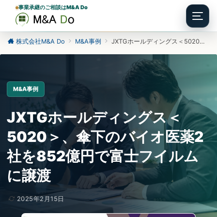
事業承継のご相談はM&A Do
Menu
株式会社M&A Do
M&A事例
JXTGホールディングス＜5020＞、傘下のバイオ医薬2社を852億円で富士フイルムに譲渡
M&A事例
JXTGホールディングス＜
5020＞、傘下のバイオ医薬2
社を852億円で富士フイルム
に譲渡
2025年2月15日