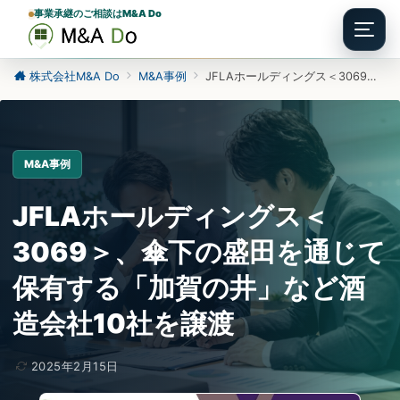
事業承継のご相談はM&A Do
Menu
株式会社M&A Do
M&A事例
JFLAホールディングス＜3069＞、傘下の盛田を通じて保有する「加賀の井」など酒造会社10社を譲渡
M&A事例
JFLAホールディングス＜
3069＞、傘下の盛田を通じて
保有する「加賀の井」など酒
造会社10社を譲渡
2025年2月15日