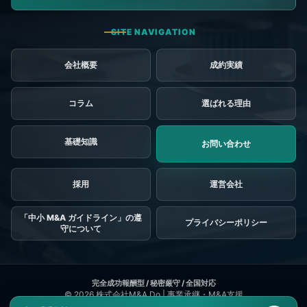
会社概要
成約実績
コラム
選ばれる理由
基礎知識
お問い合わせ
採用
「中小 M&A ガイドライン」の遵
プライバシーポリシー
守について
© 2026
株式会社M&A Do | 事業承継・M&A支援