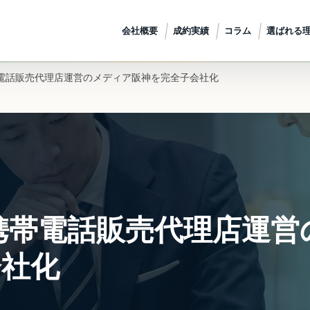
会社概要
成約実績
コラム
選ばれる
携帯電話販売代理店運営のメディア阪神を完全子会社化
＞、携帯電話販売代理店運
会社化