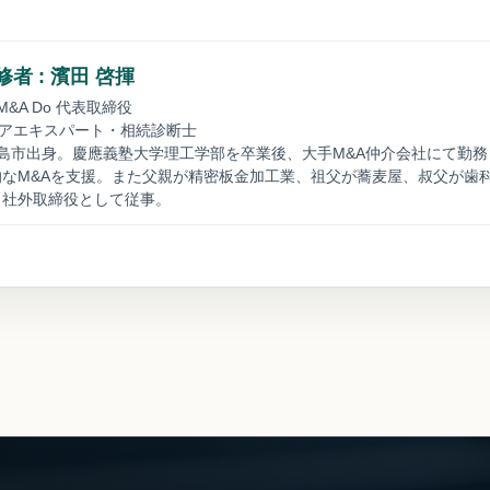
者 : 濱田 啓揮
&A Do 代表取締役
ニアエキスパート・相続診断士
島市出身。慶應義塾大学理工学部を卒業後、大手M&A仲介会社にて勤
なM&Aを支援。また父親が精密板金加工業、祖父が蕎麦屋、叔父が歯
も社外取締役として従事。