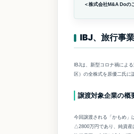
＜株式会社M&A Doの
IBJ、旅行
IBJは、新型コロナ禍に
区）の全株式を原優二氏に譲
譲渡対象企業の概
今回譲渡される「かもめ」は
△2800万円であり、純資