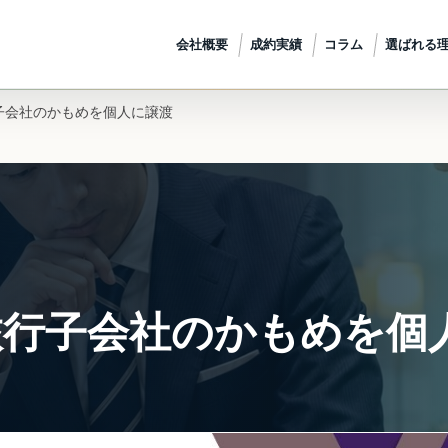
会社概要
成約実績
コラム
選ばれる
旅行子会社のかもめを個人に譲渡
、旅行子会社のかもめを個