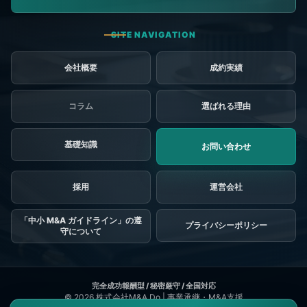
会社概要
成約実績
コラム
選ばれる理由
基礎知識
お問い合わせ
採用
「中小 M&A ガイドライン」の遵
プライバシーポリシー
守について
© 2026
株式会社M&A Do | 事業承継・M&A支援