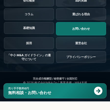
会社概要
成約実績
コラム
選ばれる理由
基礎知識
お問い合わせ
採用
「中小 M&A ガイドライン」の遵
プライバシーポリシー
守について
© 2026
株式会社M&A Do | 事業承継・M&A支援
売り手手数料0円
無料相談・お問い合わせ