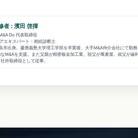
者 : 濱田 啓揮
&A Do 代表取締役
ニアエキスパート・相続診断士
島市出身。慶應義塾大学理工学部を卒業後、大手M&A仲介会社にて勤
なM&Aを支援。また父親が精密板金加工業、祖父が蕎麦屋、叔父が歯
も社外取締役として従事。