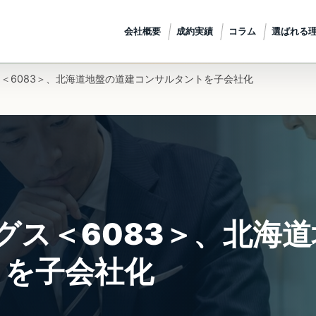
会社概要
成約実績
コラム
選ばれる
ス＜6083＞、北海道地盤の道建コンサルタントを子会社化
ングス＜6083＞、北海
トを子会社化