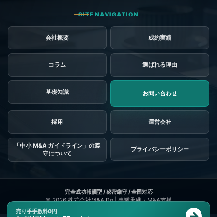
会社概要
成約実績
コラム
選ばれる理由
基礎知識
お問い合わせ
採用
「中小 M&A ガイドライン」の遵
プライバシーポリシー
守について
© 2026
株式会社M&A Do | 事業承継・M&A支援
売り手手数料0円