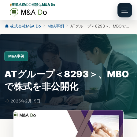
事業承継のご相談はM&A Do
Menu
株式会社M&A Do
M&A事例
ATグループ＜8293＞、MBOで株式を非公開化
M&A事例
ATグループ＜8293＞、MBO
で株式を非公開化
2025年2月15日