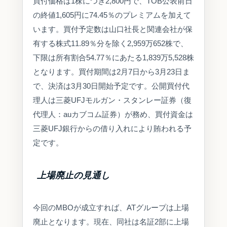
買付価格は1株につき2,800円で、TOB公表前日
の終値1,605円に74.45％のプレミアムを加えて
います。買付予定数は山口社長と関連会社が保
有する株式11.89％分を除く2,959万652株で、
下限は所有割合54.77％にあたる1,839万5,528株
となります。買付期間は2月7日から3月23日ま
で、決済は3月30日開始予定です。公開買付代
理人は三菱UFJモルガン・スタンレー証券（復
代理人：auカブコム証券）が務め、買付資金は
三菱UFJ銀行からの借り入れにより賄われる予
定です。
上場廃止の見通し
今回のMBOが成立すれば、ATグループは上場
廃止となります。現在、同社は名証2部に上場