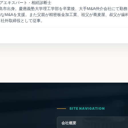
ニアエキスパート・相続診断士
島市出身。慶應義塾大学理工学部を卒業後、大手M&A仲介会社にて勤
なM&Aを支援。また父親が精密板金加工業、祖父が蕎麦屋、叔父が歯
も社外取締役として従事。
会社概要