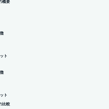
の概要
特徴
リット
特徴
リット
の比較