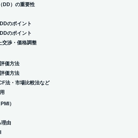
ス（DD）の重要性
るDDのポイント
るDDのポイント
えた交渉・価格調整
る評価方法
る評価方法
・DCF法・市場比較法など
活用
PMI）
れる理由
I