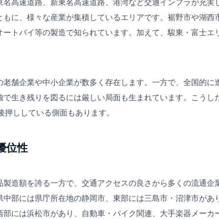
東名高速道路、新東名高速道路、港湾など交通インフラが充実
ともに、様々な産業が集積しているエリアです。裾野市や湖西
オートバイ等の製造で知られています。加えて、駿東・富士エ
の老舗企業や中小企業が数多く存在します。一方で、全国的に
独で生き残りを図るには厳しい局面も生まれています。こうし
を後押ししている側面もあります。
の優位性
品製造額を誇る一方で、交通アクセスの良さから多くの流通企
県中部には県庁所在地の静岡市、東部には三島市・沼津市があ
西部には浜松市があり、自動車・バイク関連、大手楽器メーカ