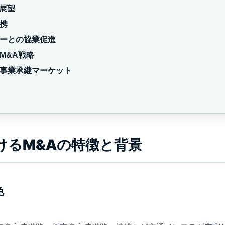
の展望
連携
スターとの協業促進
のM&A戦略
れる事業承継マーケット
おけるM&Aの特徴と背景
色