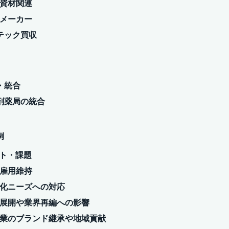
装資材関連
品メーカー
テック買収
・統合
剤薬局の統合
例
ット・課題
と雇用維持
盤強化ニーズへの対応
バル展開や業界再編への影響
ル企業のブランド継承や地域貢献