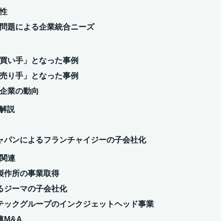
位性
承継問題による企業統合ニーズ
が「買い手」となった事例
が「売り手」となった事例
舗企業の動向
細解説
ャパンによるフランチャイジーの子会社化
生関連
製作所の事業取得
るジーマの子会社化
テックグループのインクジェットヘッド事業
M&A