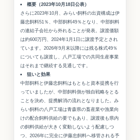
概要（2023年10月18日公表）
さらに2023年10月、みらい飼料の出資構成は伊
藤忠飼料51％、中部飼料49％となり、中部飼料
の連結子会社から外れることが発表。譲渡価額
は約600万円、2024年1月1日に譲渡予定とされ
ています。2026年9月末以降には残る株式49％
についても譲渡し、八戸工場での共同生産事業
はそれまで継続する見通しです。
狙いと効果
中部飼料と伊藤忠飼料はもともと資本提携を行
っていましたが、中部飼料側が独自戦略をとる
ことを決め、提携解消の流れとなりました。み
らい飼料の八戸工場は青森県の畜産業や漁業向
けの配合飼料供給の要でもあり、譲渡後も県内
の飼料供給が大きく変動しないよう配慮しつ
つ、2026年に完全に伊藤忠飼料へ移管される予