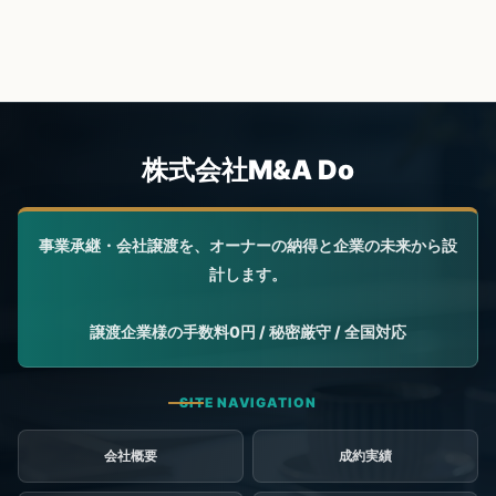
ー
ジ
送
り
会社概要
成約実績