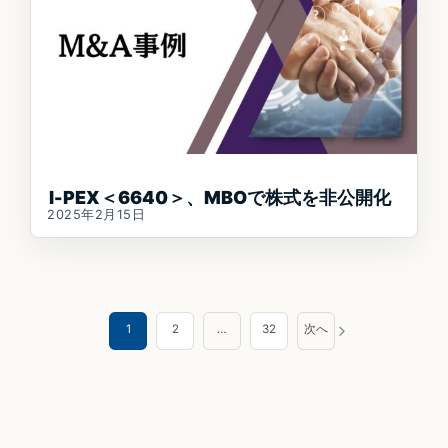
I-PEX＜6640＞、MBOで株式を非公開化
2025年2月15日
投
1
2
…
32
次へ
稿
の
ペ