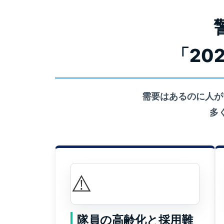
「20
需要はあるのに人が
多
⚠️
隊員の高齢化と採用難