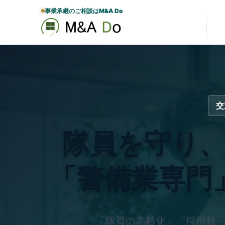
事業承継のご相談はM&A Do
交
隊員を守り
「警備業専門
「隊員の高齢化」「採用難