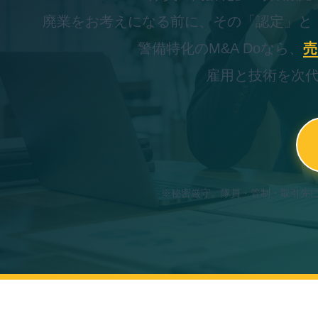
廃業をお考えになる前に、その「認定」と
警備特化のM&A Doなら、
売
雇用と技術を次
※秘密厳守。隊員・管制・取引先