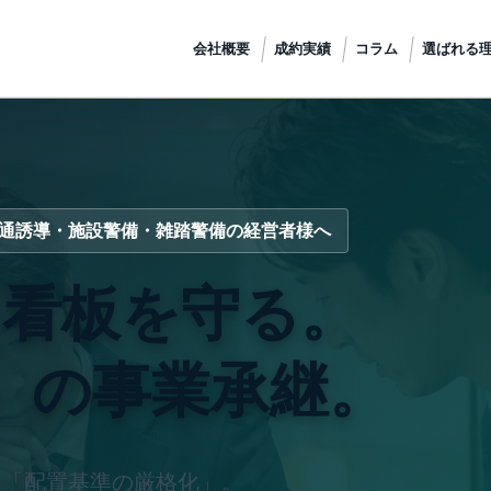
会社概要
成約実績
コラム
選ばれる
通誘導・施設警備・雑踏警備の経営者様へ
、看板を守る。
」の事業承継。
」「配置基準の厳格化」。