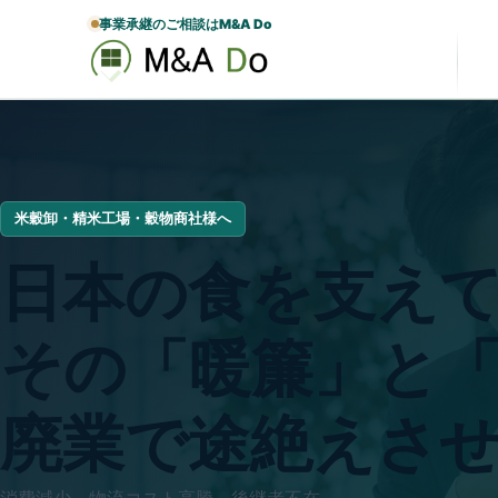
事業承継のご相談はM&A Do
米穀卸・精米工場・穀物商社様へ
日本の食を支え
その「暖簾」と
廃業で途絶えさ