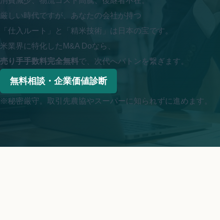
消費減少、物流コスト高騰、後継者不在。
厳しい時代ですが、あなたの会社が持つ
「仕入ルート」と「精米技術」は日本の宝です。
米業界に特化したM&A Doなら、
売り手手数料完全無料
で、次代へバトンを繋ぎます。
無料相談・企業価値診断
※秘密厳守。取引先農協やスーパーに知られずに進めます。