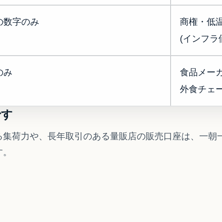
の数字のみ
商権・低
(インフラ
のみ
食品メー
外食チェ
です
る集荷力や、長年取引のある量販店の販売口座は、一朝
す。