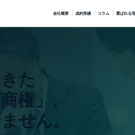
会社概要
成約実績
コラム
選ばれる
てきた
「商権」、
せません。