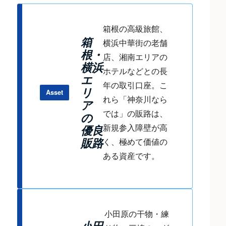
箱根の高級旅館、
箱
横浜中華街の老舗
根・
店、湘南エリアの
横浜
ホテルなどとの長
エ
年の取引口座。こ
リ
Asset
れら「神奈川なら
ア
では」の販路は、
の
新規参入障壁が高
優良
く、極めて価値の
販路
ある資産です。
小田原の干物・練