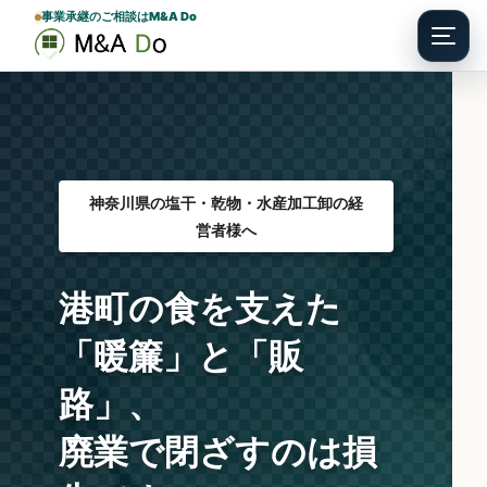
事業承継のご相談はM&A Do
Menu
神奈川県の塩干・乾物・水産加工卸の経
営者様へ
港町の食を支えた
「暖簾」と「販
路」、
廃業で閉ざすのは
損