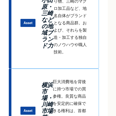
小田
り物、三崎のマグ
原・
ロ加工品など、地
三崎
名自体がブランド
など
となる商品群。お
Asset
の地
よび、それらを製
域ブ
造・加工する独自
ラン
のノウハウや職人
ド力
技術。
巨大消費地を背後
横浜
に持つ市場での買
市
参権。良質な商品
場・
を安定的に確保で
川崎
市場
きる権利は、首都
Asset