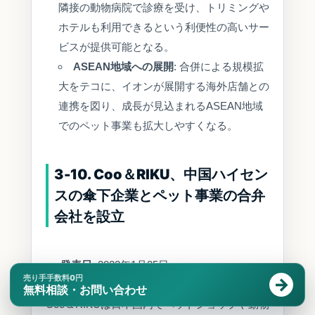
隣接の動物病院で診療を受け、トリミングや
ホテルも利用できるという利便性の高いサー
ビスが提供可能となる。
ASEAN地域への展開
: 合併による規模拡
大をテコに、イオンが展開する海外店舗との
連携を図り、成長が見込まれるASEAN地域
でのペット事業も拡大しやすくなる。
3-10. Coo＆RIKU、中国ハイセン
スの傘下企業とペット事業の合弁
会社を設立
発表日
: 2022年1月25日
売り手手数料0円
背景・概要
:
無料相談・お問い合わせ
Coo＆RIKUは日本国内でペットショップや動物