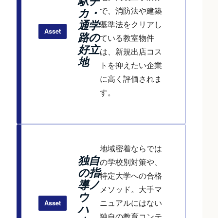
駅チ
で、消防法や建築
カ・
通学
基準法をクリアし
Asset
路の
ている教室物件
好立
は、新規出店コス
地
トを抑えたい企業
に高く評価されま
す。
地域密着ならでは
独自
の学校別対策や、
の指
特定大学への合格
導ノ
メソッド。大手マ
ウ
ニュアルにはない
Asset
ハ
独自の教育コンテ