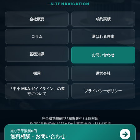
会社概要
成約実績
コラム
選ばれる理由
基礎知識
お問い合わせ
採用
「中小 M&A ガイドライン」の遵
プライバシーポリシー
守について
© 2026
株式会社M&A Do | 事業承継・M&A支援
売り手手数料0円
無料相談・お問い合わせ