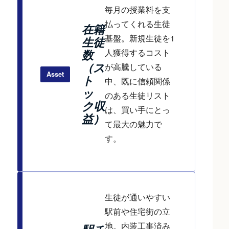
毎月の授業料を支
払ってくれる生徒
在籍
基盤。新規生徒を1
生徒
人獲得するコスト
数
（ス
が高騰している
Asset
ト
中、既に信頼関係
ッ
のある生徒リスト
ク収
は、買い手にとっ
益）
て最大の魅力で
す。
生徒が通いやすい
駅前や住宅街の立
地。内装工事済み