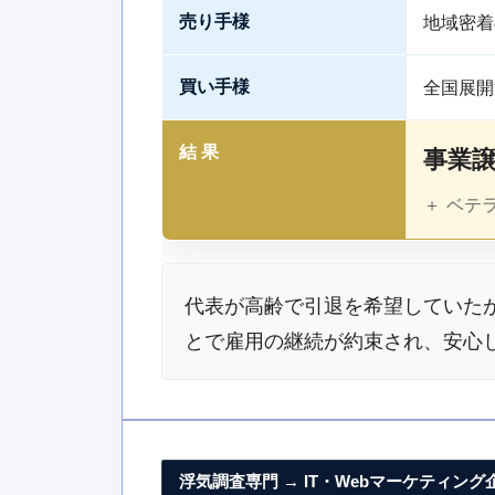
地域密着の
売り手様
全国展開
買い手様
事業譲渡
結 果
＋ ベテ
代表が高齢で引退を希望していた
とで雇用の継続が約束され、安心
浮気調査専門 → IT・Webマーケティング