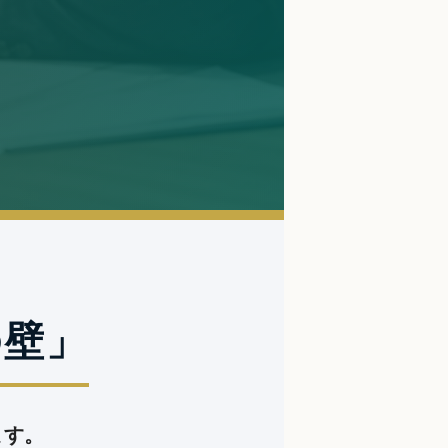
の壁」
ます。