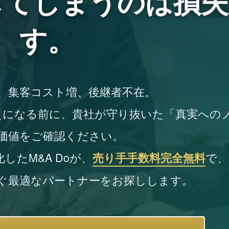
してしまうのは
損失
す。
、集客コスト増、後継者不在。
えになる前に、貴社が守り抜いた「真実への
価値をご確認ください。
たM&A Doが、
で、
売り手手数料完全無料
ぐ最適なパートナーをお探しします。