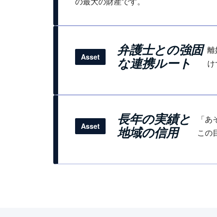
の最大の財産です。
弁護士との強固
離
Asset
な連携ルート
け
長年の実績と
「あ
Asset
地域の信用
この