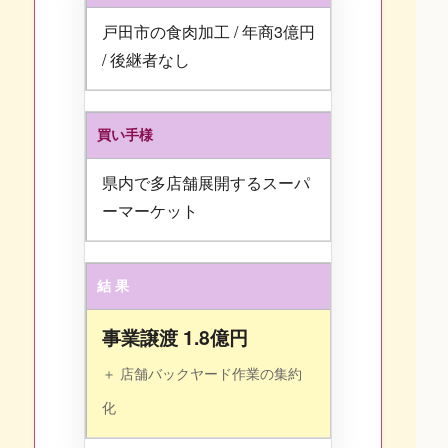
戸田市の食肉加工 / 年商3億円
/ 後継者なし
買い手様
県内で多店舗展開するスーパ
ーマーケット
結 果
事業譲渡 1.8億円
＋ 店舗バックヤード作業の集約
化