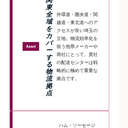
東
全
外環道・圏央道・関
域
越道・東北道へのア
を
クセスが良い埼玉の
カ
立地。物流効率化を
バ
狙う他県メーカーや
Asset
ー
商社にとって、貴社
す
の配送センターは戦
る
略的に極めて重要な
物
流
拠点です。
拠
点
ハム・ソーセージ