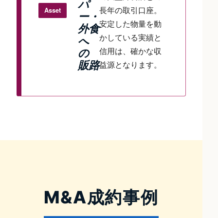
パ
長年の取引口座。
Asset
ー・
安定した物量を動
外食
かしている実績と
へ
信用は、確かな収
の
販路
益源となります。
M&A成約事例