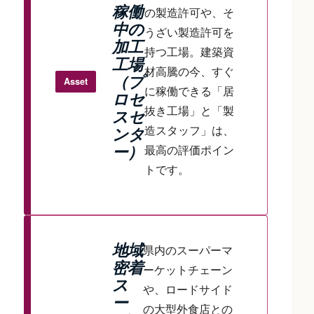
稼働
の製造許可や、そ
中の
うざい製造許可を
加工
持つ工場。建築資
工場
材高騰の今、すぐ
（プ
Asset
に稼働できる「居
ロセ
抜き工場」と「製
スセ
造スタッフ」は、
ンタ
最高の評価ポイン
ー）
トです。
地域
県内のスーパーマ
密着
ーケットチェーン
ス
や、ロードサイド
ー
の大型外食店との