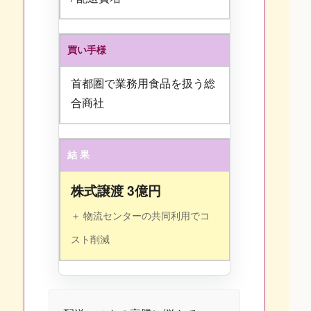
買い手様
首都圏で業務用食品を扱う総
合商社
結 果
株式譲渡 3億円
＋ 物流センターの共同利用でコ
スト削減